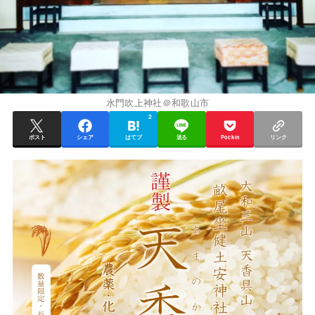
水門吹上神社＠和歌山市
2
ポスト
シェア
はてブ
送る
Pocket
リンク