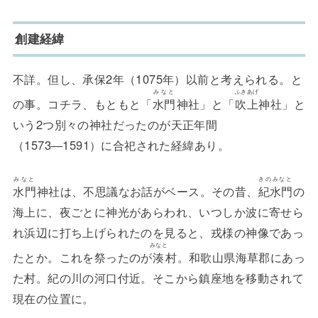
創建経緯
不詳。但し、承保2年（1075年）以前と考えられる。と
みなと
ふきあげ
の事。コチラ、もともと「
水門
神社」と「
吹上
神社」と
いう2つ別々の神社だったのが天正年間
（1573―1591）に合祀された経緯あり。
みなと
きのみなと
水門
神社は、不思議なお話がベース。その昔、
紀水門
の
海上に、夜ごとに神光があらわれ、いつしか波に寄せら
れ浜辺に打ち上げられたのを見ると、戎様の神像であっ
みなと
たとか。これを祭ったのが
湊
村。和歌山県海草郡にあっ
た村。紀の川の河口付近。そこから鎮座地を移動されて
現在の位置に。