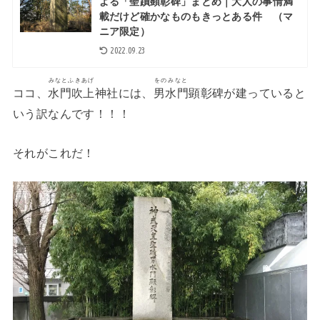
よる「聖蹟顕彰碑」まとめ｜大人の事情満
載だけど確かなものもきっとある件 （マ
ニア限定）
2022.09.23
みなとふきあげ
をのみなと
ココ、
水門吹上
神社には、
男水門
顕彰碑が建っていると
いう訳なんです！！！
それがこれだ！