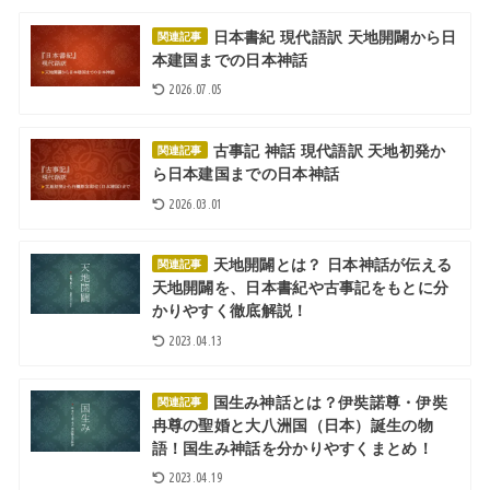
日本書紀 現代語訳 天地開闢から日
関連記事
本建国までの日本神話
2026.07.05
古事記 神話 現代語訳 天地初発か
関連記事
ら日本建国までの日本神話
2026.03.01
天地開闢とは？ 日本神話が伝える
関連記事
天地開闢を、日本書紀や古事記をもとに分
かりやすく徹底解説！
2023.04.13
国生み神話とは？伊奘諾尊・伊奘
関連記事
冉尊の聖婚と大八洲国（日本）誕生の物
語！国生み神話を分かりやすくまとめ！
2023.04.19