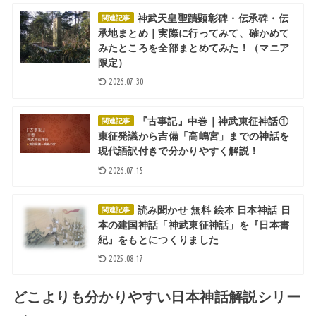
神武天皇聖蹟顕彰碑・伝承碑・伝
関連記事
承地まとめ｜実際に行ってみて、確かめて
みたところを全部まとめてみた！（マニア
限定）
2026.07.30
『古事記』中巻｜神武東征神話①
関連記事
東征発議から吉備「高嶋宮」までの神話を
現代語訳付きで分かりやすく解説！
2026.07.15
読み聞かせ 無料 絵本 日本神話 日
関連記事
本の建国神話「神武東征神話」を『日本書
紀』をもとにつくりました
2025.08.17
どこよりも分かりやすい日本神話解説シリー