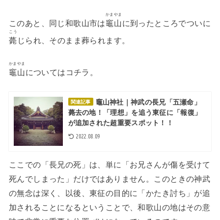
かまやま
このあと、同じ和歌山市は
竈山
に到ったところでついに
こう
薨
じられ、そのまま葬られます。
かまやま
竈山
についてはコチラ。
竈山神社｜神武の長兄「五瀬命」
関連記事
薨去の地！「理想」を追う東征に「報復」
が追加された超重要スポット！！
2022.08.09
ここでの「長兄の死」は、単に「お兄さんが傷を受けて
死んでしまった」だけではありません。このときの神武
の無念は深く、以後、東征の目的に「かたき討ち」が追
加されることになるということで、和歌山の地はその意