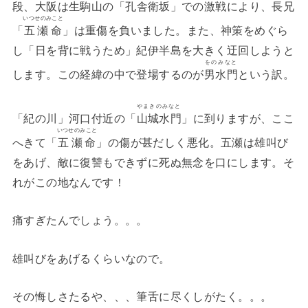
段、大阪は生駒山の「
孔舎衛坂
」での激戦により、長兄
いつせのみこと
「
五瀬命
」は重傷を負いました。また、神策をめぐら
し「日を背に戦うため」紀伊半島を大きく迂回しようと
をのみなと
します。この経緯の中で登場するのが
男水門
という訳。
やまきのみなと
「紀の川」河口付近の「
山城水門
」に到りますが、ここ
いつせのみこと
へきて「
五瀬命
」の傷が甚だしく悪化。五瀬は雄叫び
をあげ、敵に復讐もできずに死ぬ無念を口にします。そ
れがこの地なんです！
痛すぎたんでしょう。。。
雄叫びをあげるくらいなので。
その悔しさたるや、、、筆舌に尽くしがたく。。。