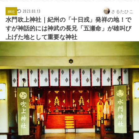
さるたひこ
神社
2023.03.13
水門吹上神社｜紀州の「十日戎」発祥の地！で
すが神話的には神武の長兄「五瀬命」が雄叫び
上げた地として重要な神社