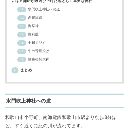
には五瀬命が雄叫び上げた地として重要な神社
水門吹上神社への道
1.1.
創建経緯
1.2.
御祭神
1.3.
御利益
1.4.
十日えびす
1.5.
牛の舌餅投げ
1.6.
笠森稲荷大神
1.7.
まとめ
2.
水門吹上神社への道
和歌山市小野町、南海電鉄和歌山市駅より徒歩8分ほ
ど。すぐ近くに紀の川が流れてます。