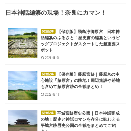
日本神話編纂の現場！奈良にカマン！
【保存版】飛鳥浄御原宮｜日本神
関連記事
話編纂のふるさと！歴史書の編纂というビ
ッグプロジェクトがスタートした超重要ス
ポット
2021.01.04
【保存版】藤原宮跡｜藤原京の中
関連記事
心施設「藤原宮」の跡地！周辺施設や跡地
も含めて藤原宮跡の全貌まとめ！
2022.08.18
平城宮跡歴史公園｜日本神話完成
関連記事
の地！歴史と神話ロマンを存分に味わえる
平城宮跡歴史公園の全貌をまとめてご紹