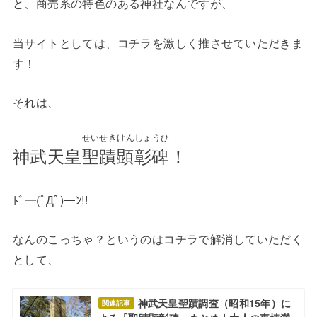
と、商売系の特色のある神社なんですが、
当サイトとしては、コチラを激しく推させていただきま
す！
それは、
せいせきけんしょうひ
神武天皇
聖蹟顕彰碑
！
ﾄﾞ━(ﾟДﾟ)━ﾝ!!
なんのこっちゃ？というのはコチラで解消していただく
として、
神武天皇聖蹟調査（昭和15年）に
関連記事