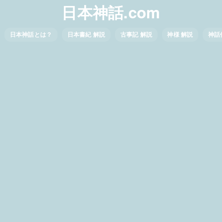
日本神話.com
日本神話とは？
日本書紀 解説
古事記 解説
神様 解説
神話