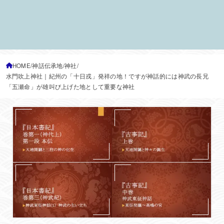
HOME
神話伝承地
神社
水門吹上神社｜紀州の「十日戎」発祥の地！ですが神話的には神武の長兄
「五瀬命」が雄叫び上げた地として重要な神社