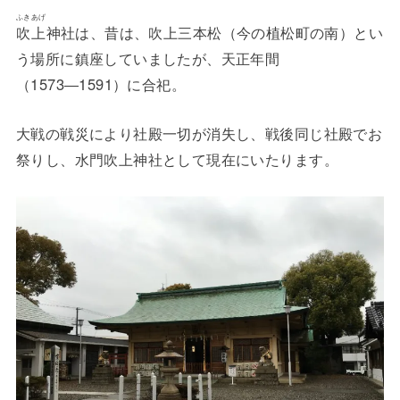
ふきあげ
吹上
神社は、昔は、吹上三本松（今の植松町の南）とい
う場所に鎮座していましたが、天正年間
（1573―1591）に合祀。
大戦の戦災により社殿一切が消失し、戦後同じ社殿でお
祭りし、水門吹上神社として現在にいたります。