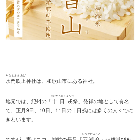
みなとふきあげ
水門吹上
神社は、和歌山市にある神社。
とおかえびすまつり
地元では、紀州の「
十日戎
祭」発祥の地として有名
で、正月9日、10日、11日の十日戎には多くの人々でに
ぎわいます。
いつせのみこと
ですが、実はココ、神武の長兄「
五瀬命
」が雄叫びを