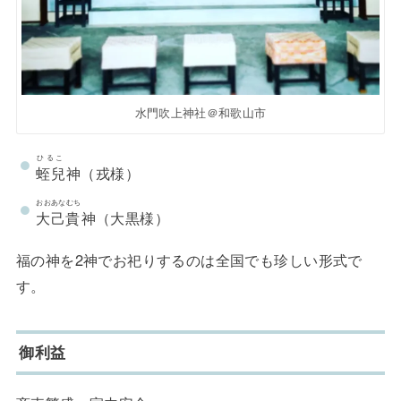
水門吹上神社＠和歌山市
ひるこ
蛭兒
神（戎様）
おおあなむち
大己貴
神（大黒様）
福の神を2神でお祀りするのは全国でも珍しい形式で
す。
御利益