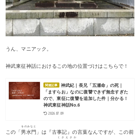
うん、マニアック。
神武東征神話におけるこの地の位置づけはこちらで！
神武紀｜長兄「五瀬命」の死｜
関連記事
「ますらお」なのに復讐できず無念すぎた
ので、東征に復讐を追加した件｜分かる！
神武東征神話No.6
2026.07.09
をのみなと
この「
男水門
」は『古事記』の言葉なんですが、この前
くさえさか