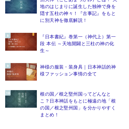
地のはじまりに誕生した独神で身を
隠す五柱の神々！『古事記』をもと
に別天神を徹底解説！
『日本書紀』巻第一（神代上）第一
段 本伝 ～天地開闢と三柱の神の化
生～
神様の服装・装身具｜日本神話的神
様ファッション事情の全て
根の国／根之堅州国ってどんなと
こ？日本神話をもとに極遠の地「根
の国／根之堅州国」を分かりやすく
まとめ！