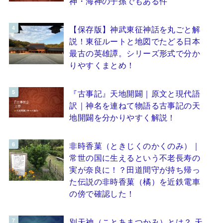
神・海神の子孫でもある件
【保存版】神武東征神話を丸ごと解
説！東征ルートと地図でたどる日本
最古の英雄譚。シリーズ形式で分か
りやすくまとめ！
『古事記』天地開闢｜原文と現代語
訳｜神名を連ねて物語る古事記の天
地開闢を分かりやすく解説！
非時香菓（ときじくのかくのみ）｜
常世の国に生えるという不老長寿の
実が奈良に！？田道間守が持ち帰っ
た伝説の非時香菓（橘）を近鉄電車
の傍で確認した！
別天神（ことあまつかみ）とは？ 天