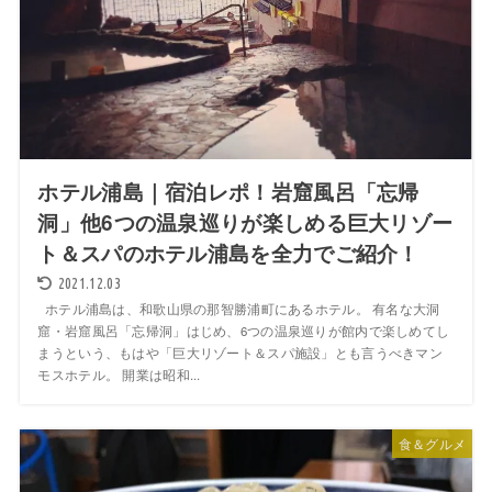
ホテル浦島｜宿泊レポ！岩窟風呂「忘帰
洞」他6つの温泉巡りが楽しめる巨大リゾー
ト＆スパのホテル浦島を全力でご紹介！
2021.12.03
ホテル浦島は、和歌山県の那智勝浦町にあるホテル。 有名な大洞
窟・岩窟風呂「忘帰洞」はじめ、6つの温泉巡りが館内で楽しめてし
まうという、もはや「巨大リゾート＆スパ施設」とも言うべきマン
モスホテル。 開業は昭和...
食＆グルメ