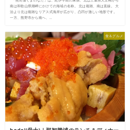
「熊野灘くまのなだ」は、紀伊半島の東側、北は三重県大王崎から
南は和歌山県潮岬にかけての海域の名称。 北は複雑、南は直線。 大
泊より北は複雑なリアス式海岸が広がり、凸凹が激しい地形です。
一方、熊野市から南へ、...
食＆グルメ