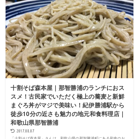
十割そば森本屋｜那智勝浦のランチにおス
スメ！古民家でいただく極上の蕎麦と新鮮
まぐろ丼がマジで美味い！紀伊勝浦駅から
徒歩10分の近さも魅力の地元和食料理店｜
和歌山県那智勝浦
2017.08.07
「十割そば森本屋」さんは、和歌山県の那智勝浦町にある和食のお