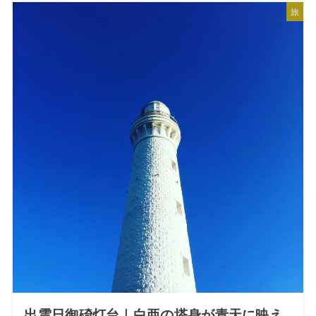
旅
出雲日御碕灯台｜白亜の塔身が青天に映え