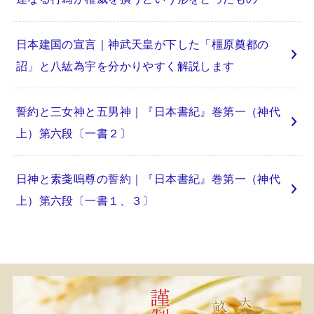
日本建国の宣言｜神武天皇が下した「橿原奠都の
詔」と八紘為宇を分かりやすく解説します
誓約と三女神と五男神｜『日本書紀』巻第一（神代
上）第六段〔一書２〕
日神と素戔嗚尊の誓約｜『日本書紀』巻第一（神代
上）第六段〔一書１、３〕