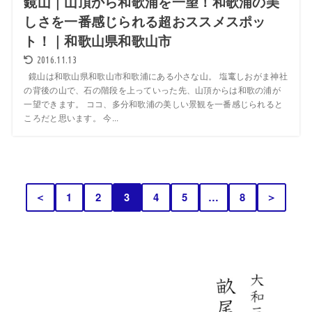
鏡山｜山頂から和歌浦を一望！和歌浦の美
しさを一番感じられる超おススメスポッ
ト！｜和歌山県和歌山市
2016.11.13
鏡山は和歌山県和歌山市和歌浦にある小さな山。 塩竃しおがま神社
の背後の山で、石の階段を上っていった先、山頂からは和歌の浦が
一望できます。 ココ、多分和歌浦の美しい景観を一番感じられると
ころだと思います。 今...
＜
1
2
3
4
5
…
8
＞