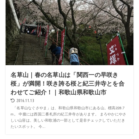
名草山｜春の名草山は「関西一の早咲き
桜」が満開！咲き誇る桜と紀三井寺とを合
わせてご紹介！｜和歌山県和歌山市
2016.11.13
「名草山なぐさやま」は、和歌山県和歌山市にある山。標高228.7
m。 中腹には西国二番札所の紀三井寺があります。 まろやかにやさ
しい山容は、美しい和歌浦の一部として是非チェックしていただき
たいスポット。 今...