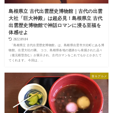
島根県立 古代出雲歴史博物館｜古代の出雲
大社「巨大神殿」は超必見！島根県立 古代
出雲歴史博物館で神話ロマンに浸る至福を
体感せよ
2022.09.04
「島根県立 古代出雲歴史博物館」は、島根県出雲市大社町にある博
物館。出雲大社の隣。 ココ、島根県各地の遺跡から発掘された品々
（復元模型含む）が展示され、古代ロマンをこれでもかとかきたて
てくれます。 今回は、...
食＆グルメ