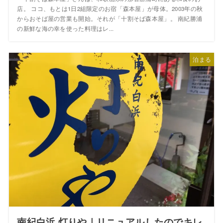
店。 ココ、もとは1日2組限定のお宿「森本屋」が母体。2003年の秋
からおそば屋の営業も開始。それが「十割そば森本屋」。 南紀勝浦
の新鮮な海の幸を使った料理はレ...
泊まる
南紀白浜 灯りや｜リニュアルしたのでキレ