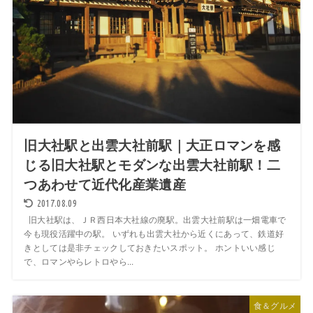
旧大社駅と出雲大社前駅｜大正ロマンを感
じる旧大社駅とモダンな出雲大社前駅！二
つあわせて近代化産業遺産
2017.08.09
旧大社駅は、ＪＲ西日本大社線の廃駅。出雲大社前駅は一畑電車で
今も現役活躍中の駅。 いずれも出雲大社から近くにあって、鉄道好
きとしては是非チェックしておきたいスポット。 ホントいい感じ
で、ロマンやらレトロやら...
食＆グルメ