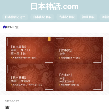
日本神話.com
日本神話とは？
日本書紀 解説
古事記 解説
神様 解説
神話
HOME
旅
旅