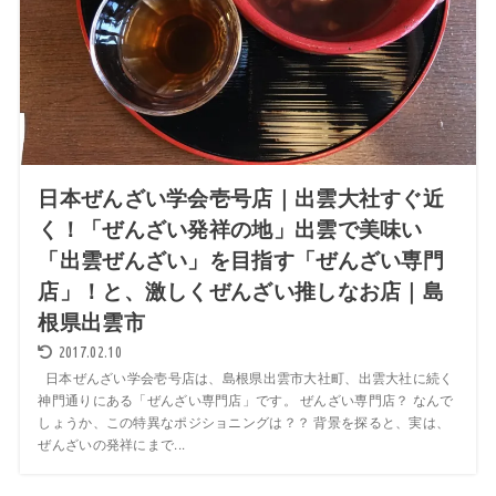
日本ぜんざい学会壱号店｜出雲大社すぐ近
く！「ぜんざい発祥の地」出雲で美味い
「出雲ぜんざい」を目指す「ぜんざい専門
店」！と、激しくぜんざい推しなお店｜島
根県出雲市
2017.02.10
日本ぜんざい学会壱号店は、島根県出雲市大社町、出雲大社に続く
神門通りにある「ぜんざい専門店」です。 ぜんざい専門店？ なんで
しょうか、この特異なポジショニングは？？ 背景を探ると、実は、
ぜんざいの発祥にまで...