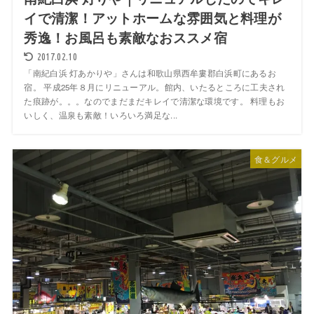
イで清潔！アットホームな雰囲気と料理が
秀逸！お風呂も素敵なおススメ宿
2017.02.10
「南紀白浜 灯あかりや」さんは和歌山県西牟婁郡白浜町にあるお
宿。 平成25年８月にリニューアル。館内、いたるところに工夫され
た痕跡が。。。なのでまだまだキレイで清潔な環境です。 料理もお
いしく、温泉も素敵！いろいろ満足な...
食＆グルメ