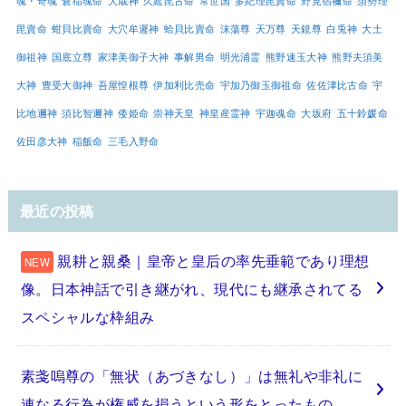
魂・奇魂
倉稲魂命
大歳神
久延毘古命
常世国
多紀理毘賣命
野見宿禰命
須勢理
毘賣命
蚶貝比賣命
大穴牟遲神
蛤貝比賣命
沫蕩尊
天万尊
天鏡尊
白兎神
大土
御祖神
国底立尊
家津美御子大神
事解男命
明光浦霊
熊野速玉大神
熊野夫須美
大神
豊受大御神
吾屋惶根尊
伊加利比売命
宇加乃御玉御祖命
佐佐津比古命
宇
比地邇神
須比智邇神
倭姫命
崇神天皇
神皇産霊神
宇迦魂命
大坂府
五十鈴媛命
佐田彦大神
稲飯命
三毛入野命
最近の投稿
親耕と親桑｜皇帝と皇后の率先垂範であり理想
像。日本神話で引き継がれ、現代にも継承されてる
スペシャルな枠組み
素戔嗚尊の「無状（あづきなし）」は無礼や非礼に
連なる行為が権威を損うという形をとったもの