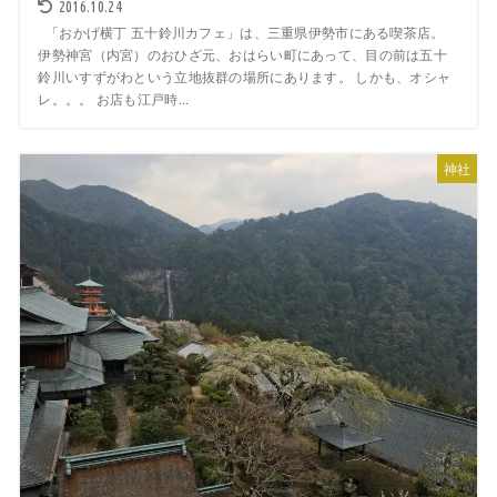
2016.10.24
「おかげ横丁 五十鈴川カフェ」は、三重県伊勢市にある喫茶店。
伊勢神宮（内宮）のおひざ元、おはらい町にあって、目の前は五十
鈴川いすずがわという立地抜群の場所にあります。 しかも、オシャ
レ。。。 お店も江戸時...
神社