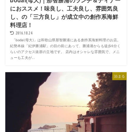
bodai(母大)｜那智勝浦のランチ＆ディナー
におススメ！味良し、工夫良し、雰囲気良
し、の「三方良し」が成立中の創作系海鮮
料理店！
2016.10.24
「bodai(母大)」は和歌山県那智勝浦にある創作系海鮮料理のお店。
紀勢本線「紀伊勝浦駅」の目の前にあって、勝浦港からも徒歩5分く
らいのアクセス抜群の立地です。 店内はオシャレな雰囲気で、メニ
ューも工夫が...
泊まる