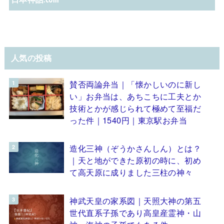
人気の投稿
賛否両論弁当｜「懐かしいのに新し
い」お弁当は、あちこちに工夫とか
技術とかが感じられて極めて至福だ
った件｜1540円｜東京駅お弁当
造化三神（ぞうかさんしん）とは？
｜天と地ができた原初の時に、初め
て高天原に成りました三柱の神々
神武天皇の家系図｜天照大神の第五
世代直系子孫であり高皇産霊神・山