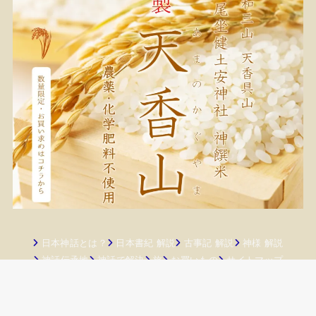
日本神話とは？
日本書紀 解説
古事記 解説
神様 解説
神話伝承地
神話で解決
旅
お買いもの
サイトマップ
お問い合わせ
© 2026
日本神話.com
All Rights Reserved.