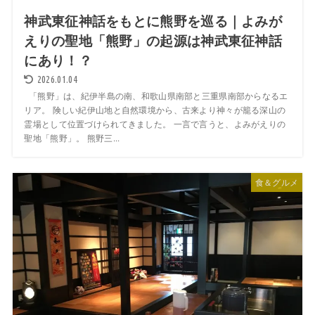
神武東征神話をもとに熊野を巡る｜よみが
えりの聖地「熊野」の起源は神武東征神話
にあり！？
2026.01.04
「熊野」は、紀伊半島の南、和歌山県南部と三重県南部からなるエ
リア。 険しい紀伊山地と自然環境から、古来より神々が籠る深山の
霊場として位置づけられてきました。 一言で言うと、よみがえりの
聖地「熊野」。 熊野三...
食＆グルメ