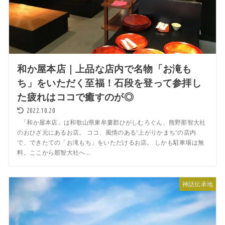
和か屋本店｜上品な店内で名物「お滝も
ち」をいただく至福！石段を登って参拝し
た疲れはココで癒すのが◎
2022.10.20
「和か屋本店」は和歌山県東牟婁郡ひがしむろぐん、熊野那智大社
のおひざ元にあるお店。 ココ、風情のある”上がりかまち”の店内
で、できたての「お滝もち」をいただけるお店。 しかも駐車場は無
料。ここから那智大社へ...
神話伝承地