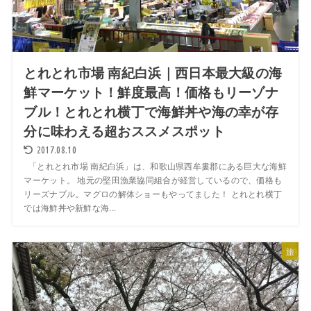
とれとれ市場 南紀白浜｜西日本最大級の海
鮮マーケット！鮮度最高！価格もリーゾナ
ブル！とれとれ横丁で海鮮丼や海の幸が存
分に味わえる超おススメスポット
2017.08.10
「とれとれ市場 南紀白浜」は、和歌山県西牟婁郡にある巨大な海鮮
マーケット。 地元の堅田漁業協同組合が経営しているので、価格も
リーズナブル。マグロの解体ショーもやってました！ とれとれ横丁
では海鮮丼や新鮮な海...
旅