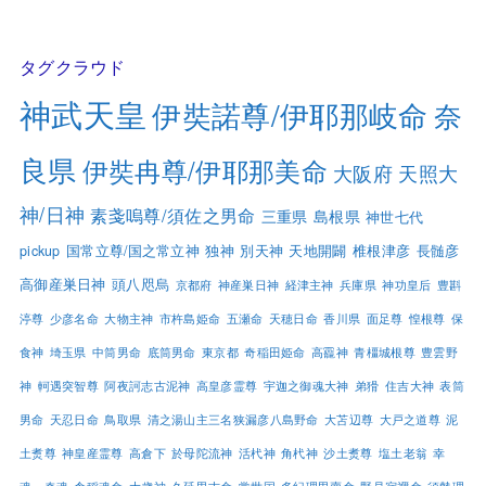
タグクラウド
神武天皇
伊奘諾尊/伊耶那岐命
奈
良県
伊奘冉尊/伊耶那美命
大阪府
天照大
神/日神
素戔嗚尊/須佐之男命
三重県
島根県
神世七代
pickup
国常立尊/国之常立神
独神
別天神
天地開闢
椎根津彦
長髄彦
高御産巣日神
頭八咫烏
京都府
神産巣日神
経津主神
兵庫県
神功皇后
豊斟
渟尊
少彦名命
大物主神
市杵島姫命
五瀬命
天穂日命
香川県
面足尊
惶根尊
保
食神
埼玉県
中筒男命
底筒男命
東京都
奇稲田姫命
高龗神
青橿城根尊
豊雲野
神
軻遇突智尊
阿夜訶志古泥神
高皇彦霊尊
宇迦之御魂大神
弟猾
住吉大神
表筒
男命
天忍日命
鳥取県
清之湯山主三名狭漏彦八島野命
大苫辺尊
大戸之道尊
泥
土煑尊
神皇産霊尊
高倉下
於母陀流神
活杙神
角杙神
沙土煑尊
塩土老翁
幸