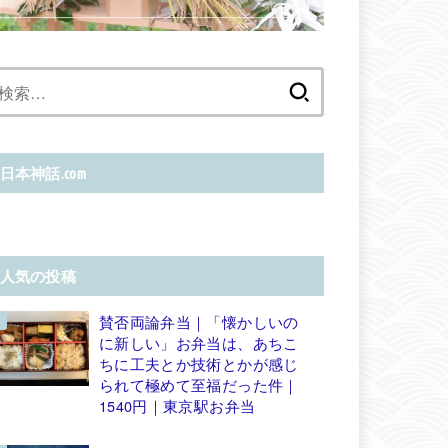
検
索:
日本神話.com
人気の投稿
賛否両論弁当｜「懐かしいの
に新しい」お弁当は、あちこ
ちに工夫とか技術とかが感じ
られて極めて至福だった件｜
1540円｜東京駅お弁当