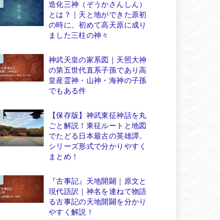
造化三神（ぞうかさんしん）
とは？｜天と地ができた原初
の時に、初めて高天原に成り
ました三柱の神々
神武天皇の家系図｜天照大神
の第五世代直系子孫であり高
皇産霊神・山神・海神の子孫
でもある件
【保存版】神武東征神話を丸
ごと解説！東征ルートと地図
でたどる日本最古の英雄譚。
シリーズ形式で分かりやすく
まとめ！
『古事記』天地開闢｜原文と
現代語訳｜神名を連ねて物語
る古事記の天地開闢を分かり
やすく解説！