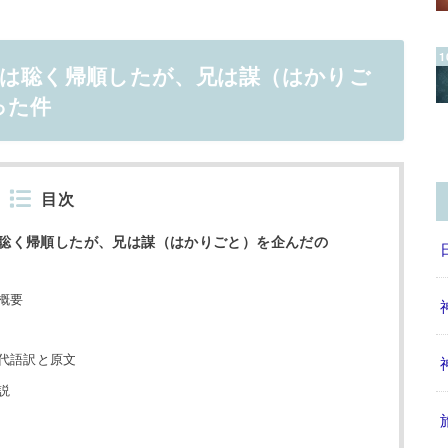
弟は聡く帰順したが、兄は謀（はかりご
った件
目次
聡く帰順したが、兄は謀（はかりごと）を企んだの
概要
代語訳と原文
説