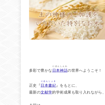
にほんしんわ
多彩で豊かな
日本神話
の世界へようこそ！
にほんしょき
正史『
日本書紀
』をもとに、
最新の
文献学
的学術成果も取り入れながら
今回は、