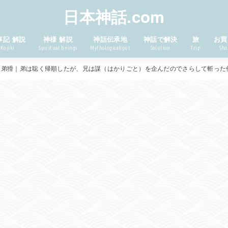
日本神話.com
事記 解説
神様 解説
神話伝承地
神話で解決
旅
お買
Kojiki
Spiritual beings
Mythologicalspot
Solution
Trip
Sho
弟猾｜弟は聡く帰順したが、兄は謀（はかりごと）を企んだのでさらして斬った件｜