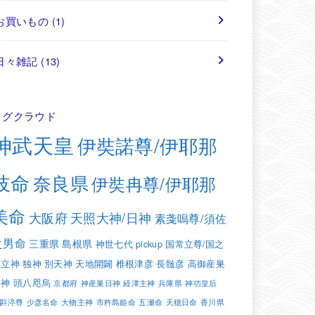
お買いもの
(1)
日々雑記
(13)
タグクラウド
神武天皇
伊奘諾尊/伊耶那
岐命
奈良県
伊奘冉尊/伊耶那
美命
大阪府
天照大神/日神
素戔嗚尊/須佐
之男命
三重県
島根県
神世七代
pickup
国常立尊/国之
常立神
独神
別天神
天地開闢
椎根津彦
長髄彦
高御産巣
日神
頭八咫烏
京都府
神産巣日神
経津主神
兵庫県
神功皇后
斟渟尊
少彦名命
大物主神
市杵島姫命
五瀬命
天穂日命
香川県