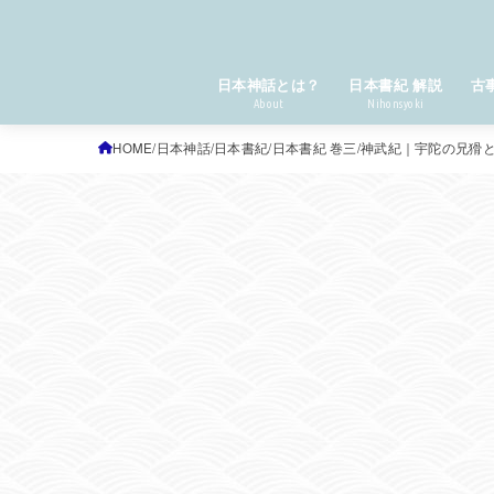
日本神話とは？
日本書紀 解説
古
About
Nihonsyoki
HOME
日本神話
日本書紀
日本書紀 巻三
神武紀｜宇陀の兄猾と