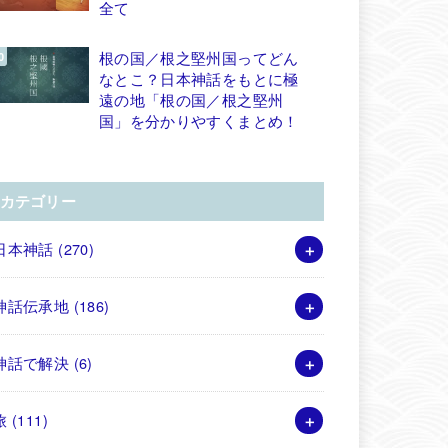
全て
根の国／根之堅州国ってどん
なとこ？日本神話をもとに極
遠の地「根の国／根之堅州
国」を分かりやすくまとめ！
カテゴリー
日本神話
(270)
神話伝承地
(186)
神話で解決
(6)
旅
(111)