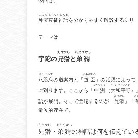
じんむ
とうせいしんわ
神武
東征神話
を分かりやすく解説するシリ
テーマは、
えうかし
おとうかし
宇陀の
兄猾
と
弟猾
やたがらす
みちのおみ
八咫烏
の道案内と「
道臣
」の活躍によって
なかつしま
やまとへいや
に到ります。ここから「
中洲
（
大和平野
）
えうかし
お
語が展開。そこで登場するのが「
兄猾
」「
豪族的存在で。
えうかし
おとうかし
兄猾
・
弟猾
の神話は何を伝えてい