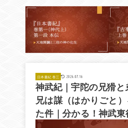
日本書紀 巻三
2026.07.16
神武紀｜宇陀の兄猾と
兄は謀（はかりごと）
た件｜分かる！神武東征