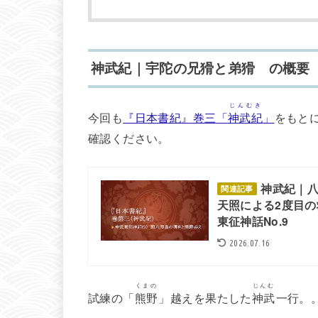
神武紀｜宇陀の兄猾と弟猾 の概要
じんむき
今回も
『日本書紀』巻三「
神武紀
」
をもと
確認ください。
神武紀｜
関連記事
天照による2度目
東征神話No.9
2026.07.16
くまの
じんむ
試練の「
熊野
」越えを果たした
神武
一行。