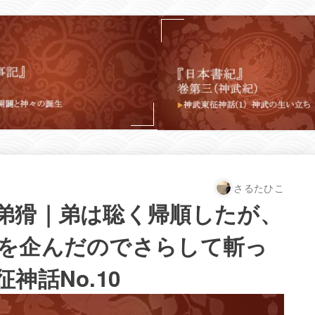
さるたひこ
弟猾｜弟は聡く帰順したが、
を企んだのでさらして斬っ
神話No.10