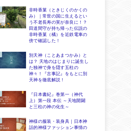
非時香菓（ときじくのかくの
み）｜常世の国に生えるとい
う不老長寿の実が奈良に！？
田道間守が持ち帰った伝説の
非時香菓（橘）を近鉄電車の
傍で確認した！
別天神（ことあまつかみ）と
は？ 天地のはじまりに誕生し
た独神で身を隠す五柱の
神々！『古事記』をもとに別
天神を徹底解説！
『日本書紀』巻第一（神代
上）第一段 本伝 ～天地開闢
と三柱の神の化生～
神様の服装・装身具｜日本神
話的神様ファッション事情の