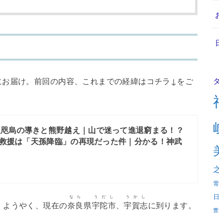
にお届け。前回の内容、これまでの経緯はコチラ↓をご
八咫烏の導きと熊野越え｜山で迷って進退窮まる！？
の救援は「天孫降臨」の再現だった件｜分かる！神武
なら
うだし
うかし
。ようやく、現在の
奈良
県
宇陀市
、
宇賀志
に到ります。
豊