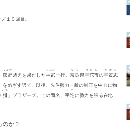
ーズ１０回目。
くまの
じんむ
なら
うだし
うかし
、
熊野
越えを果たした
神武
一行。
奈良
県
宇陀市
の
宇賀志
」をめざす訳で、以後、先住勢力＝敵の制圧を中心に物
とうかし
うだ
弟猾
」ブラザーズ。この両名、
宇陀
に勢力を張る在地
るのか？