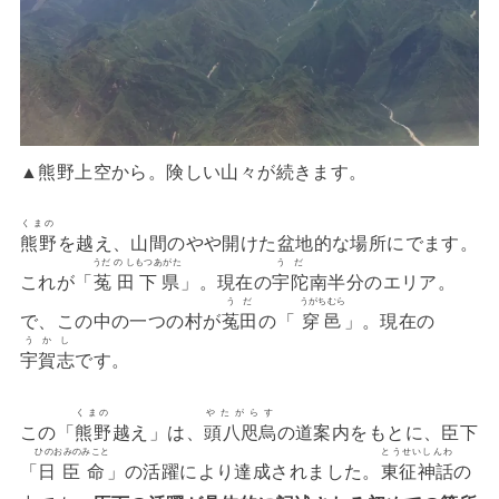
▲熊野上空から。険しい山々が続きます。
くまの
熊野
を越え、山間のやや開けた盆地的な場所にでます。
うだ の しもつあがた
うだ
これが「
菟田下県
」。現在の
宇陀
南半分のエリア。
うだ
うがちむら
で、この中の一つの村が
菟田
の「
穿邑
」。現在の
うかし
宇賀志
です。
くまの
やたがらす
この「
熊野
越え」は、
頭八咫烏
の道案内をもとに、臣下
ひのおみのみこと
とうせいしんわ
「
日臣命
」の活躍により達成されました。
東征神話
の