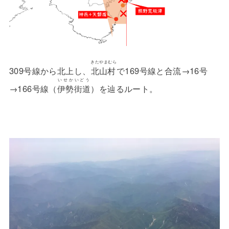
きたやまむら
309号線から北上し、
北山村
で169号線と合流→16号
いせかいどう
→166号線（
伊勢街道
）を辿るルート。