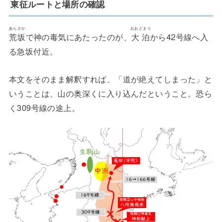
東征ルートと場所の確認
あらさか
おおどまり
荒坂
で神の毒気にあたったのが、
大泊
から42号線へ入
る急坂付近。
本文をそのまま解釈すれば、「道が絶えてしまった」と
いうことは、山の奥深くに入り込んだということ。恐ら
く309号線の途上。