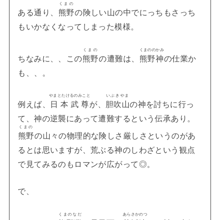
くまの
ある通り、
熊野
の険しい山の中でにっちもさっち
もいかなくなってしまった模様。
くまの
くまののかみ
ちなみに、、この
熊野
の遭難は、
熊野神
の仕業か
も、、。
やまとたけるのみこと
いぶきやま
例えば、
日本武尊
が、
胆吹山
の神を討ちに行っ
て、神の逆襲にあって遭難するという伝承あり。
くまの
熊野
の山々の物理的な険しさ厳しさというのがあ
るとは思いますが、荒ぶる神のしわざという観点
で見てみるのもロマンが広がって◎。
で、
くまのなだ
あらさかのつ