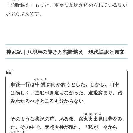
「
熊野
越え」もまた、重要な意味が込められている臭い
がぷんぷんです。
神武紀｜八咫烏の導きと熊野越え 現代語訳と原文
なかつしま
東征一行は
中洲
に向かおうとした。
しかし、山中
は険しく、進むべき道もなかった。進退窮まり、踏
みわたるべきところも分からない。
ほほでみ
そのような状況の時、
ある夜、彦
火火出見
は夢をみ
た。その中で、天照大神が現れ、「私が、
今から
やたがらす