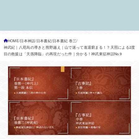
HOME
日本神話
日本書紀
日本書紀 巻三
神武紀｜八咫烏の導きと熊野越え｜山で迷って進退窮まる！？天照による2度
目の救援は「天孫降臨」の再現だった件｜分かる！神武東征神話No.9