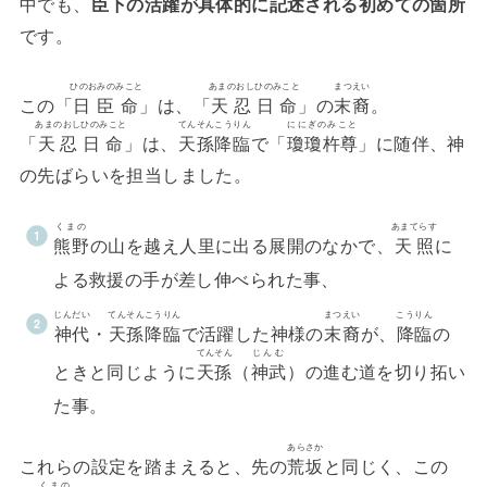
中でも、
臣下の活躍が具体的に記述される初めての箇所
です。
ひのおみのみこと
あまのおしひのみこと
まつえい
この「
日臣命
」は、「
天忍日命
」の
末裔
。
あまのおしひのみこと
てんそんこうりん
ににぎのみこと
「
天忍日命
」は、
天孫降臨
で「
瓊瓊杵尊
」に随伴、神
の先ばらいを担当しました。
くまの
あまてらす
熊野
の山を越え人里に出る展開のなかで、
天照
に
よる救援の手が差し伸べられた事、
じんだい
てんそんこうりん
まつえい
こうりん
神代
・
天孫降臨
で活躍した神様の
末裔
が、
降臨
の
てんそん
じんむ
ときと同じように
天孫
（
神武
）の進む道を切り拓い
た事。
あらさか
これらの設定を踏まえると、先の
荒坂
と同じく、この
くまの