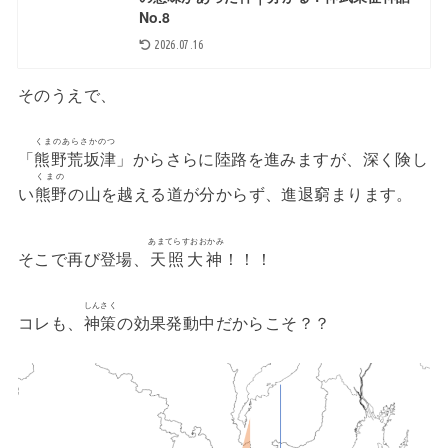
No.8
2026.07.16
そのうえで、
くまのあらさかのつ
「
熊野荒坂津
」からさらに陸路を進みますが、深く険し
くまの
い
熊野
の山を越える道が分からず、進退窮まります。
あまてらすおおかみ
そこで再び登場、
天照大神
！！！
しんさく
コレも、
神策
の効果発動中だからこそ？？