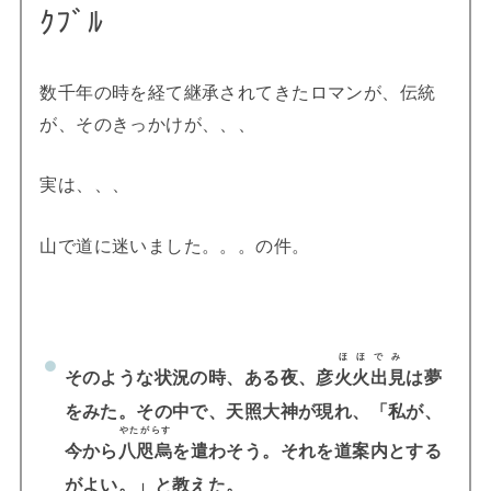
ｸﾌﾞﾙ
数千年の時を経て継承されてきたロマンが、伝統
が、そのきっかけが、、、
実は、、、
山で道に迷いました。。。の件。
ほほでみ
そのような状況の時、
ある夜、彦
火火出見
は夢
をみた。その中で、天照大神が現れ、「私が、
やたがらす
今から
八咫烏
を遣わそう。それを道案内とする
がよい。」と教えた。