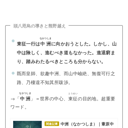
頭八咫烏の導きと熊野越え
なかつしま
東征一行は
中洲
に向かおうとした。
しかし、山
中は険しく、進むべき道もなかった。進退窮ま
り、踏みわたるべきところも分からない。
既而皇師、欲趣中洲、而山中嶮絶、無復可行之
路、乃棲遑不知其所跋渉。
なかつしま
とうせい
→「
中洲
」＝世界の中心、
東征
の目的地。超重要
ワード。
中洲（なかつしま）｜葦原中
関連記事