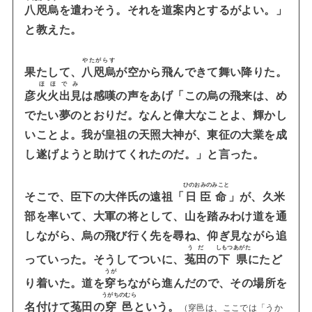
八咫烏
を遣わそう。それを道案内とするがよい。」
と教えた。
やたがらす
果たして、
八咫烏
が空から飛んできて舞い降りた。
ほほでみ
彦
火火出見
は感嘆の声をあげ
「この烏の飛来は、め
でたい夢のとおりだ。なんと偉大なことよ、輝かし
いことよ。我が皇祖の天照大神が、東征の大業を成
し遂げようと助けてくれたのだ。」
と言った。
ひのおみのみこと
そこで、臣下の大伴氏の遠祖「
日臣命
」が、久米
部を率いて、大軍の将として、山を踏みわけ道を通
しながら、烏の飛び行く先を尋ね、仰ぎ見ながら追
うだ
しもつあがた
っていった。
そうしてついに、
菟田
の
下県
にたど
うが
り着いた。道を
穿
ちながら進んだので、その場所を
うがちのむら
名付けて菟田の
穿邑
という。
（穿邑は、ここでは「うか