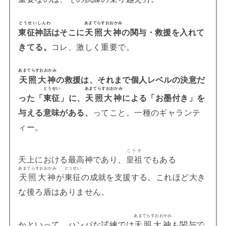
とうせいしんわ
あまてらすおおかみ
東征神話
はそこに
天照大神
の関与・救援を入れて
きてる。
コレ、激しく重要で。
あまてらすおおかみ
天照大神
の救援は、それまで個人レベルの決意だ
とうせい
あまてらすおおかみ
った「
東征
」に、
天照大神
による「お墨付き」を
与える意味がある、
ってこと。一種のギャランテ
ィー。
こうそ
天上における最高神であり、
皇祖
でもある
あまてらすおおかみ
とうせい
天照大神
が
東征
の成就を支援する。これほど大き
な後ろ盾はありません。
あまてらすおおかみ
かといって、ハンパな試練では
天照大神
も関与で