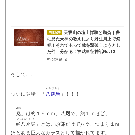
天香山の埴土採取と顕斎｜夢
関連記事
に見た天神の教えにより丹生川上で祭
祀！それでもって敵を撃破しようとし
た件｜分かる！神武東征神話No.12
2026.07.16
そして、、
やたがらす
ついに登場！「
八咫烏
」！！！
あた
「
咫
」は約１６ｃｍ。八
咫
で、約１ｍほど。
やたがらす
「
頭八咫烏
」とは、頭部だけで八咫、つまり１ｍ
ほどある巨大なカラスとして描かれてます。