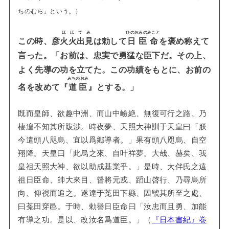
ちのむら」という。）
ほほでみ
ひのおみのみこと
この時、彦
火火出見
は勅して
日臣命
を褒め称えて
言った。「
お前は、忠実で勇猛な臣下だ。その上、
よく先導の功を立てた。この功績をもとに、お前の
みちのおみ
名を改めて『
道臣
』とする。」
既而皇師、欲趣中洲、而山中嶮絶、無復可行之路、乃
棲遑不知其所跋渉。時夜夢、天照大神訓于天皇曰「朕
今遣頭八咫烏、宜以爲鄕導者。」果有頭八咫烏、自空
翔降。天皇曰「此烏之來、自叶祥夢。大哉、赫矣、我
皇祖天照大神、欲以助成基業乎。」是時、大伴氏之遠
祖日臣命、帥大來目、督將元戎、蹈山啓行、乃尋烏所
向、仰視而追之。遂達于菟田下縣、因號其所至之處、
曰菟田穿邑。于時、勅譽日臣命曰「汝忠而且勇、加能
有導之功。是以、改汝名爲道臣。」（
『日本書紀』巻