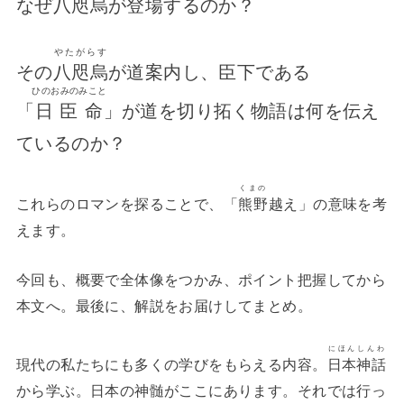
なぜ
八咫烏
が登場するのか？
やたがらす
その
八咫烏
が道案内し、臣下である
ひのおみのみこと
「
日臣命
」が道を切り拓く物語は何を伝え
ているのか？
くまの
これらのロマンを探ることで、「
熊野
越え」の意味を考
えます。
今回も、概要で全体像をつかみ、ポイント把握してから
本文へ。最後に、解説をお届けしてまとめ。
にほんしんわ
現代の私たちにも多くの学びをもらえる内容。
日本神話
から学ぶ。日本の神髄がここにあります。それでは行っ