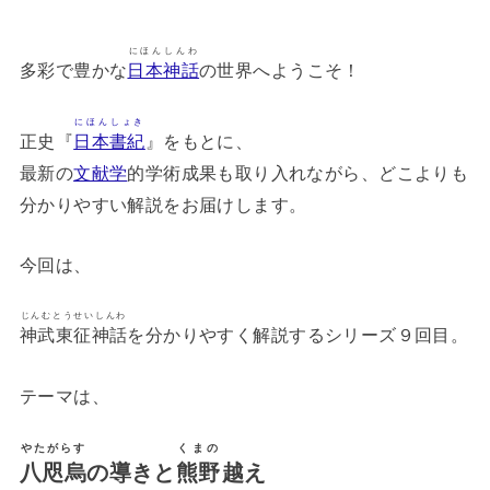
にほんしんわ
多彩で豊かな
日本神話
の世界へようこそ！
にほんしょき
正史『
日本書紀
』をもとに、
最新の
文献学
的学術成果も取り入れながら、どこよりも
分かりやすい解説をお届けします。
今回は、
じんむとうせいしんわ
神武東征神話
を分かりやすく解説するシリーズ９回目。
テーマは、
やたがらす
くまの
八咫烏
の導きと
熊野
越え