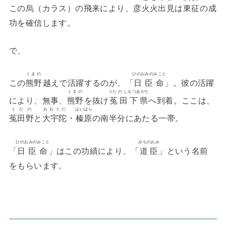
この烏（カラス）の飛来により、彦
火火出見
は
東征
の成
功を確信します。
で、
くまの
ひのおみのみこと
この
熊野
越えで活躍するのが、「
日臣命
」。彼の活躍
くまの
うだ の しもつあがた
により、無事、
熊野
を抜け
菟田下県
へ到着。ここは、
うだの
おおうだ
はいばら
菟田野
と
大宇陀
・
榛原
の南半分にあたる一帯。
ひのおみのみこと
みちのおみ
「
日臣命
」はこの功績により、「
道臣
」という名前
をもらいます。