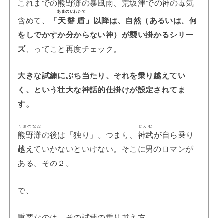
これまでの
熊野灘
の暴風雨、
荒坂津
での神の毒気
あまのいわたて
含めて、
「
天磐盾
」以降は、自然（あるいは、何
をしでかすか分からない神）が襲い掛かるシリー
ズ
、ってこと再度チェック。
大きな試練にぶち当たり、それを乗り越えてい
く、という壮大な神話的仕掛けが設定されてま
す。
くまのなだ
じんむ
熊野灘
の後は「独り」。つまり、
神武
が自ら乗り
越えていかないといけない。そこに男のロマンが
ある。その２。
で、
重要なのは、その試練の乗り越え方。