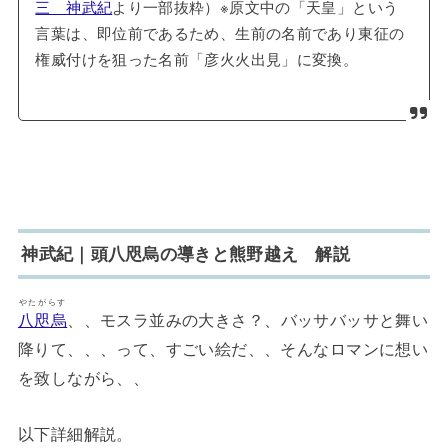
三 神武紀
より一部抜粋）※原文中の「天皇」という
言葉は、即位前であるため、生前の名前であり東征の
権威付けを狙った名前「彦火火出見」に変換。
神武紀｜頭八咫烏の導きと熊野越え 解説
やたがらす
八咫烏
、、モスラ並みの大きさ？、バッサバッサと舞い
降りて、、、って、すごい絵だ、、そんなロマンに想い
を致しながら、、
以下詳細解説。