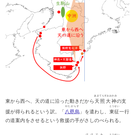
あまてらすおおかみ
東から西へ、天の道に沿った動きだから
天照大神
の支
やたがらす
とうせい
援が得られるという訳。「
八咫烏
」を遣わし、
東征
一行
の道案内をさせるという救援の手がさしのべられる。
ほほでみ
とうせい