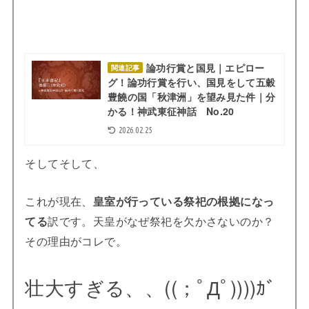
論功行賞と国見｜エピロー
関連記事
グ！論功行賞を行い、国見をして五穀
豊饒の国「秋津洲」を望み見た件｜分
かる！神武東征神話 No.20
2026.02.25
そしてそして、
これが現在、
皇室が行っている祭祀の根拠になっ
てる
訳です。天皇がなぜ祭祀を欠かさないのか？
その理由がコレで。
壮大すぎる、、((；ﾟДﾟ))))ｶﾞ