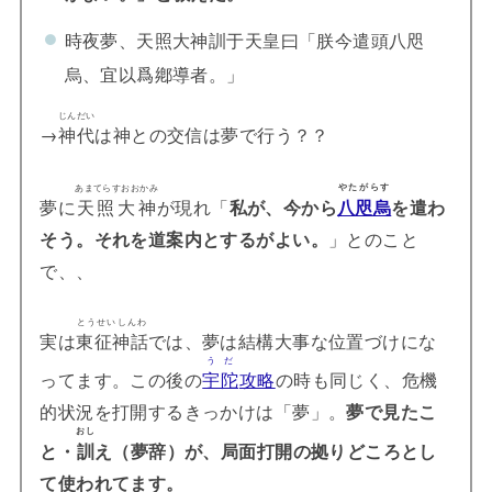
時夜夢、天照大神訓于天皇曰「朕今遣頭八咫
烏、宜以爲鄕導者。」
じんだい
→
神代
は神との交信は夢で行う？？
やたがらす
あまてらすおおかみ
夢に
天照大神
が現れ「
私が、
今から
八咫烏
を遣わ
そう。それを道案内とするがよい。
」とのこと
で、、
とうせいしんわ
実は
東征神話
では、夢は結構大事な位置づけにな
うだ
ってます。この後の
宇陀
攻略
の時も同じく、危機
的状況を打開するきっかけは「夢」。
夢で見たこ
おし
と・
訓
え（夢辞）が、局面打開の拠りどころとし
て使われてます。