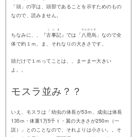
「頭」の字は、頭部であることを示すためのもの
なので、読みません。
こじき
やたがらす
ちなみに、、『
古事記
』では「
八咫烏
」なので全
体で約１ｍ。ま、それなりの大きさです。
頭だけで１ｍってことは、、まーまー大きい
よ。。
モスラ並み？？
いえ、モスラは「幼虫の体長が53ｍ、成虫は体長
135ｍ・体重1万5千ｔ・翼の大きさが250ｍ（一
説）」とのことなので、それよりは小さい。。そ