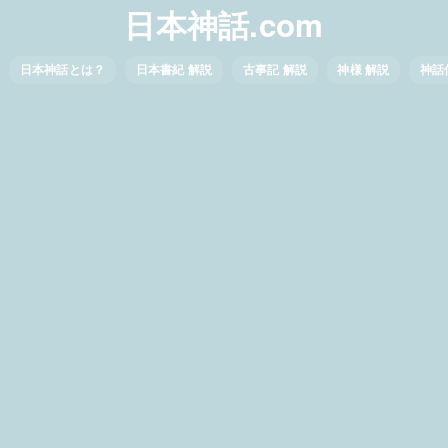
日本神話.com
日本神話とは？
日本書紀 解説
古事記 解説
神様 解説
神話