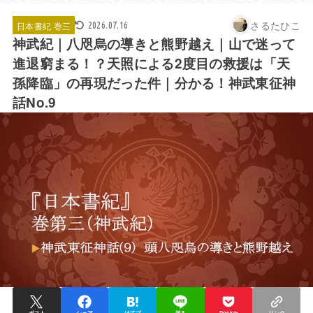
さるたひこ
日本書紀 巻三
2026.07.16
神武紀｜八咫烏の導きと熊野越え｜山で迷って
進退窮まる！？天照による2度目の救援は「天
孫降臨」の再現だった件｜分かる！神武東征神
話No.9
ポスト
シェア
はてブ
送る
Pocket
リンク