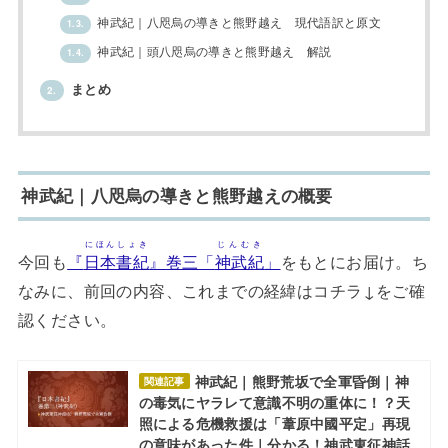
神武紀｜八咫烏の導きと熊野越え 現代語訳と原文
1.3.
神武紀｜頭八咫烏の導きと熊野越え 解説
1.4.
まとめ
2.
神武紀｜八咫烏の導きと熊野越えの概要
にほんしょき
じんむき
今回も
『
日本書紀
』巻三「
神武紀
」
をもとにお届け。ち
なみに、前回の内容、これまでの経緯はコチラ↓をご確
認ください。
神武紀｜熊野荒坂で全軍昏倒｜神
関連記事
の毒気にヤラレて意識不明の重体に！？天
照による危機救援は「葦原中國平定」再現
の意味があった件｜分かる！神武東征神話