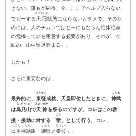
きない。誰もが納得、今、ここでヘルプ入らない
あまてらす
でどーする
天照
状態にならないとダメで。そのた
めには、人のチカラではどーにもならん絶体絶命
の危機ってのを用意する必要があり、それが、今
回の「山中進退窮まる」。
しかも！
さらに重要なのは、
とうせい
じんむ
最終的に、
東征
成就、天皇即位したときに、
神武
とみやま
あまつかみ
は
鳥見山
で
天神
を祭るのですが、コレはこの救
こう
援・援助に対する「
孝
」として行う
。コレ、
にほんしんわ
ごおん
ほうこう
日本神話
版「
御恩
と
奉公
」。