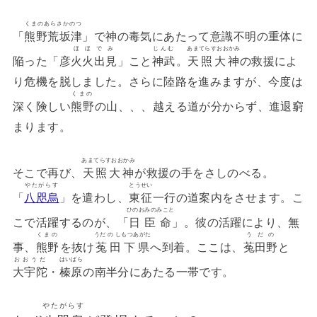
くまのあらさかのつ
「
熊野荒坂津
」で神の毒気にあたって意識不明の重体に
ほほでみ
じんむ
あまてらすおおかみ
陥った「彦
火火出見
」こと
神武
。
天照大神
の救援によ
り危機を脱しました。さらに陸路を進みますが、今度は
くまの
深く険しい
熊野
の山、、、越える道が分からず、進退窮
まります。
あまてらすおおかみ
そこで再び、
天照大神
が救援の手をさしのべる。
やたがらす
とうせい
「
八咫烏
」を遣わし、
東征
一行の道案内をさせます。こ
ひのおみのみこと
こで活躍するのが、「
日臣命
」。彼の活躍により、無
くまの
うだ の しもつあがた
うだの
事、
熊野
を抜け
菟田下県
へ到着。ここは、
菟田野
と
おおうだ
はいばら
大宇陀
・
榛原
の南半分にあたる一帯です。
やたがらす