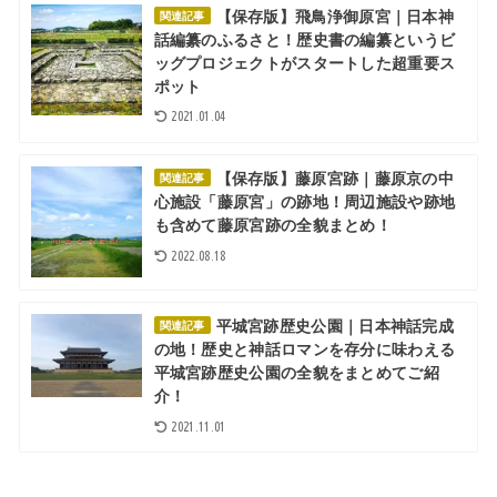
【保存版】飛鳥浄御原宮｜日本神
関連記事
話編纂のふるさと！歴史書の編纂というビ
ッグプロジェクトがスタートした超重要ス
ポット
2021.01.04
【保存版】藤原宮跡｜藤原京の中
関連記事
心施設「藤原宮」の跡地！周辺施設や跡地
も含めて藤原宮跡の全貌まとめ！
2022.08.18
平城宮跡歴史公園｜日本神話完成
関連記事
の地！歴史と神話ロマンを存分に味わえる
平城宮跡歴史公園の全貌をまとめてご紹
介！
2021.11.01