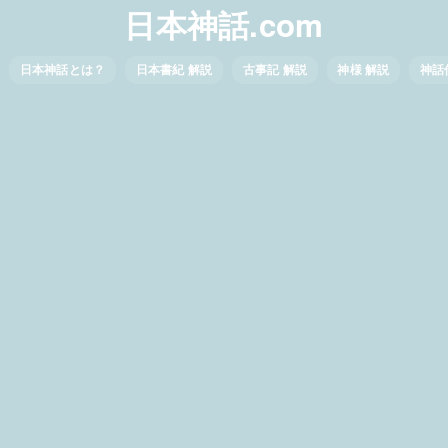
日本神話.com
日本神話とは？
日本書紀 解説
古事記 解説
神様 解説
神話