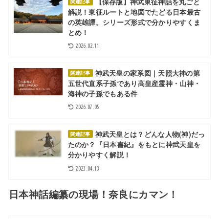
【保存版】神武東征神話を丸ごと
関連記事
解説！東征ルートと地図でたどる日本最古
の英雄譚。シリーズ形式で分かりやすくま
とめ！
2026.02.11
神武天皇の家系図｜天照大神の第
関連記事
五世代直系子孫であり高皇産霊神・山神・
海神の子孫でもある件
2026.07.05
神武天皇とは？どんな人物(神)だっ
関連記事
たのか？『日本書紀』をもとに神武天皇を
分かりやすく解説！
2023.04.13
日本神話編纂の現場！奈良にカマン！