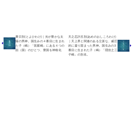
豊日別(とよひわけ)｜光が豊かな太
天之忍許呂別(あめのおしころわけ)
陽の男神。国生みの４番目に生まれ
｜天上界と関連のある立派な、威圧
た子（嶋）「筑紫嶋」にある４つの
的に凝り固まった男神。国生みの3
顔（国）のひとつ、豊国を神格化
番目に生まれた子（嶋）「隠伎之三
子嶋」の別名。