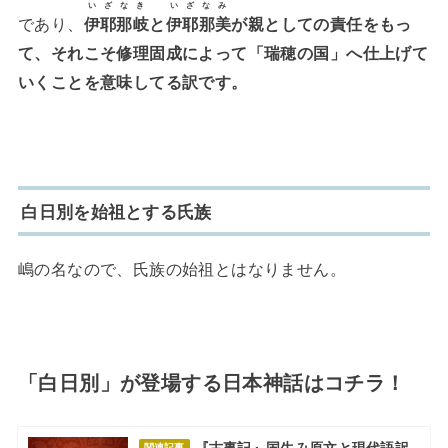
いざなき
いざなみ
であり、
伊耶那岐
と
伊耶那美
が親としての責任をもっ
て、それこそ修理固成によって「瑞穂の国」へ仕上げて
いくことを意味してる訳です。
白日別を始祖とする氏族
嶋の名なので、氏族の始祖とはなりません。
「白日別」が登場する日本神話はコチラ！
『古事記』国生み原文と現代語訳
関連記事