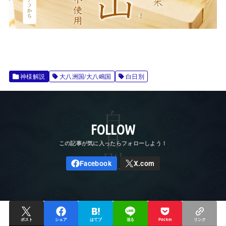
神様解説
大八洲国/大八嶋国
白日別
FOLLOW
ポスト
シェア
はてブ
送る
Pocket
リンク