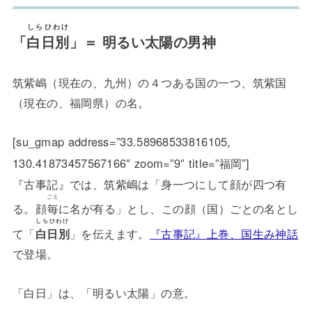
しらひわけ
「
白日別
」＝ 明るい太陽の男神
筑紫嶋（現在の、九州）の４つある国の一つ、筑紫国
（現在の、福岡県）の名。
[su_gmap address=”33.58968533816105,
130.41873457567166″ zoom=”9″ title=”福岡”]
『古事記』では、筑紫嶋は「身一つにして顔が四つ有
ごと
る。顔
毎
に名が有る」とし、この顔（国）ごとの名とし
しらひわけ
て「
白日別
」を伝えます。
『古事記』上巻、国生み神話
で登場。
「白日」は、「明るい太陽」の意。