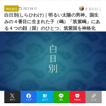
さるたひこ
神様解説
2023.04.13
白日別(しらひわけ)｜明るい太陽の男神。国生
みの４番目に生まれた子（嶋）「筑紫嶋」にあ
る４つの顔（国）のひとつ、筑紫国を神格化
ポスト
シェア
はてブ
送る
Pocket
リンク