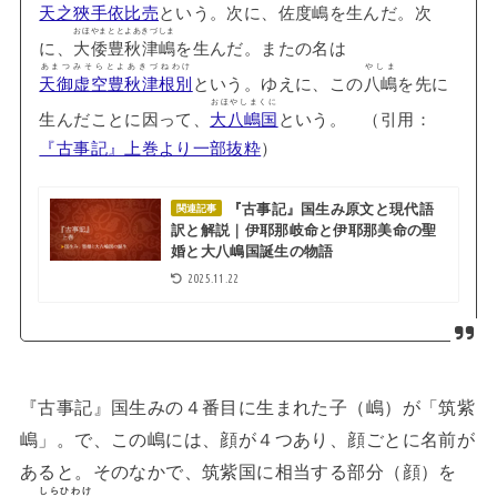
天之狹手依比売
という。次に、
佐度嶋
を生んだ。次
おほやまととよあきづしま
に、
大倭豊秋津嶋
を生んだ。またの名は
あまつみそらとよあきづねわけ
やしま
天御虚空豊秋津根別
という。ゆえに、この
八嶋
を先に
おほやしまくに
生んだことに因って、
大八嶋国
という。 （引用：
『古事記』上巻より一部抜粋
）
『古事記』国生み原文と現代語
関連記事
訳と解説｜伊耶那岐命と伊耶那美命の聖
婚と大八嶋国誕生の物語
2025.11.22
『古事記』国生みの４番目に生まれた子（嶋）が「筑紫
嶋」。で、この嶋には、顔が４つあり、顔ごとに名前が
あると。そのなかで、筑紫国に相当する部分（顔）を
しらひわけ