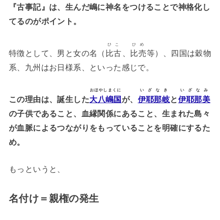
『
古事記
』は、生んだ嶋に神名をつけることで神格化し
てるのがポイント。
ひこ
ひめ
特徴として、男と女の名（
比古
、
比売
等）、四国は穀物
系、九州はお日様系、といった感じで。
おほやしまくに
いざなき
いざなみ
この理由は、誕生した
大八嶋国
が、
伊耶那岐
と
伊耶那美
の子供であること、血縁関係にあること、生まれた島々
が血脈によるつながりをもっていることを明確にするた
め。
もっというと、
名付け＝親権の発生