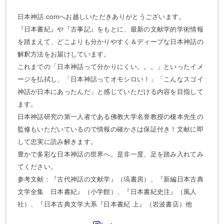
日本神話.comへお越しいただきありがとうございます。
『日本書紀』や『古事記』をもとに、最新の文献学的学術情報
を踏まえて、どこよりも分かりやすく＆ディープな日本神話の
解釈方法をお届けしています。
これまでの「日本神話って分かりにくい。。。」といったイメ
ージを払拭し、「日本神話ってオモシロい！」「こんなスゴイ
神話が日本にあったんだ」と感じていただける内容を目指して
ます。
日本神話研究の第一人者である佛教大学名誉教授の榎本先生の
監修もいただいているので情報の確かさは保証付き！文献に即
して忠実に読み解きます。
豊かで多彩な日本神話の世界へ。是非一度、足を踏み入れてみ
てください。
参考文献：『古代神話の文献学』（塙書房）、『新編日本古典
文学全集 日本書紀』（小学館）、『日本書紀史注』（風人
社）、『日本古典文学大系『日本書紀 上』（岩波書店）他