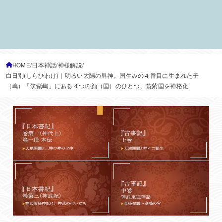
HOME
日本神話
神様解説
白日別(しらひわけ)｜明るい太陽の男神。国生みの４番目に生まれた子
（嶋）「筑紫嶋」にある４つの顔（国）のひとつ、筑紫国を神格化