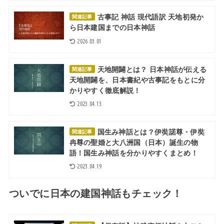
古事記 神話 現代語訳 天地初発か
関連記事
ら日本建国までの日本神話
2026.03.01
天地開闢とは？ 日本神話が伝える
関連記事
天地開闢を、日本書紀や古事記をもとに分
かりやすく徹底解説！
2023.04.13
国生み神話とは？伊奘諾尊・伊奘
関連記事
冉尊の聖婚と大八洲国（日本）誕生の物
語！国生み神話を分かりやすくまとめ！
2023.04.19
ついでに日本の建国神話もチェック！