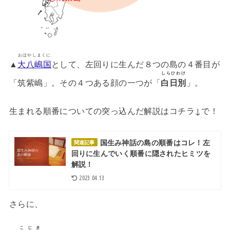
おほやしまくに
▲
大八嶋国
として、左回りに生んだ８つの島の４番目が
しらひわけ
「筑紫嶋」。その４つある顔の一つが「
白日別
」。
生まれる順番についての突っ込んだ解説はコチラ↓で！
国生み神話の島の順番はコレ！左
関連記事
回りに生んでいく順番に隠されたヒミツを
解説！
2023.04.13
さらに、
こじき