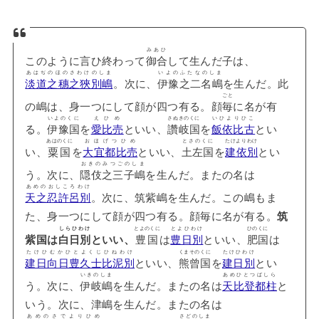
みあひ
このように言ひ終わって
御合
して生んだ子は、
あはぢのほのさわけのしま
いよのふたなのしま
淡道之穗之狹別嶋
。次に、
伊豫之二名嶋
を生んだ。此
ごと
の嶋は、身一つにして顔が四つ有る。顔
毎
に名が有
いよのくに
えひめ
さぬきのくに
いひよりひこ
る。
伊豫国
を
愛比売
といい、
讚岐国
を
飯依比古
とい
あはのくに
おほげつひめ
とさのくに
たけよりわけ
い、
粟国
を
大宜都比売
といい、
土左国
を
建依別
とい
おきのみつごのしま
う。次に、
隠伎之三子嶋
を生んだ。またの名は
あめのおしころわけ
天之忍許呂別
。次に、筑紫嶋を生んだ。この嶋もま
た、身一つにして顔が四つ有る。顔毎に名が有る。
筑
とよのくに
とよひわけ
ひのくに
しらひわけ
紫国は
白日別
といい、
豊国
は
豊日別
といい、
肥国
は
たけひむかひとよくじひねわけ
くまそのくに
たけひわけ
建日向日豊久士比泥別
といい、
熊曾国
を
建日別
とい
いきのしま
あめひとつばしら
う。次に、
伊岐嶋
を生んだ。またの名は
天比登都柱
と
いう。次に、津嶋を生んだ。またの名は
あめのさでよりひめ
さどのしま