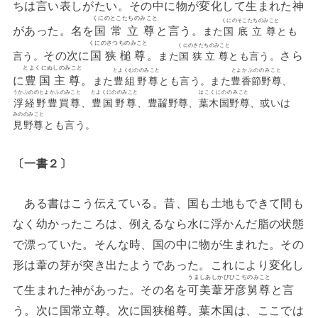
ちは言い表しがたい。その中に物が変化して生まれた神
くにのとこたちのみこと
くにのそこたちのみこと
があった。名を
国常立尊
と言う。
また
国底立尊
とも
くにのさつちのみこと
くにのさたちのみこと
その次に
国狭槌尊
。
さら
言う。
また
国狭立尊
とも言う。
とよくにぬしのみこと
とよくむののみこと
とよかぶののみこと
に
豊国主尊
。
また
豊組野尊
とも言う。また
豊香節野尊
、
うかぶののとよかふのみこと
とよくにののみこと
はこくにののみこと
浮経野豊買尊
、
豊国野尊
、豊齧野尊、
葉木国野尊
、或いは
みののみこと
見野尊
とも言う。
〔一書２〕
ある書はこう伝えている。昔、国も土地もできて間も
なく幼かったころは、例えるなら水に浮かんだ脂の状態
で漂っていた。そんな時、国の中に物が生まれた。その
形は葦の芽が突き出たようであった。これにより変化し
うましあしかびひこぢのみこと
て生まれた神があった。その名を
可美葦牙彦舅尊
と言
う。次に国常立尊。次に国狭槌尊。葉木国は、ここでは