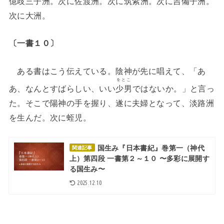
億歧三子洲
。次に佐渡洲。次に筑紫洲。次に吉備子洲。
次に大洲。
〔一書１０〕
ある書はこう伝えている。陰神が先に唱えて、「あ
をとこ
あ、なんとすばらしい、いい
少男
ではないか。」と言っ
た。そこで陽神の手を握り、遂に夫婦となって、淡路洲
を生んだ。次に蛭児。
国生み『日本書紀』巻第一（神代
関連記事
上）第四段 一書第２～１０ 〜多彩に展開す
る国生み〜
2025.12.10