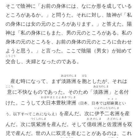
そこで陰神に「お前の身体には、なにか形を成している
ところがあるか。」と問うた。それに対し、陰神が「私
の身体には女の元のところがあります。」と答えた。陽
神は「私の身体にもまた、男の元のところがある。私の
身体の元のところを、お前の身体の元のところに合わせ
ようと思う。」と言った。ここで陰陽（男女）が始めて
こうごう
交合
し、夫婦となったのである。
あはぢのしま
えな
産む時になって、まず
淡路洲
を
胞
としたが、それは
こころ
あはぢのしま
意
に不快なものであった。そのため「
淡路洲
」と名付
おほやまととよあきづしま
やまと
けた。こうして
大日本豊秋津洲
（日本、日本では
耶麻騰
とい
いよのふたなのしま
を産んだ。次に
伊予二名洲
を産
う。以下すべてこれにならえ）
つくしのしま
おきのしま
さどのしま
んだ。次に
筑紫洲
を産んだ。そして
億歧洲
と
佐渡洲
を双
児で産んだ。世の人に双児を産むことがあるのは、これ