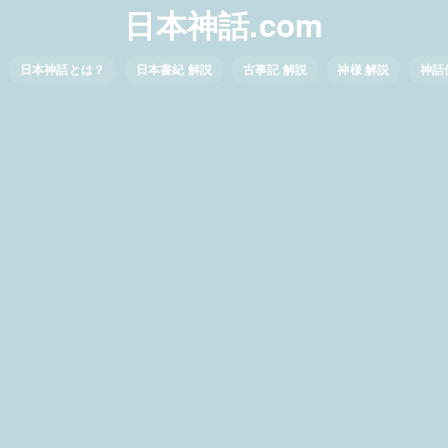
日本神話.com
日本神話とは？
日本書紀 解説
古事記 解説
神様 解説
神話