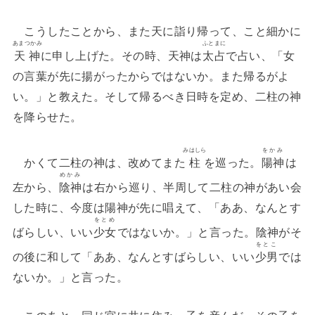
こうしたことから、また天に詣り帰って、こと細かに
あまつかみ
ふとまに
天神
に申し上げた。その時、天神は
太占
で占い、「女
の言葉が先に揚がったからではないか。また帰るがよ
い。」と教えた。そして帰るべき日時を定め、二柱の神
を降らせた。
みはしら
をかみ
かくて二柱の神は、改めてまた
柱
を巡った。
陽神
は
めかみ
左から、
陰神
は右から巡り、半周して二柱の神があい会
した時に、今度は陽神が先に唱えて、「ああ、なんとす
をとめ
ばらしい、いい
少女
ではないか。」と言った。陰神がそ
をとこ
の後に和して「ああ、なんとすばらしい、いい
少男
では
ないか。」と言った。