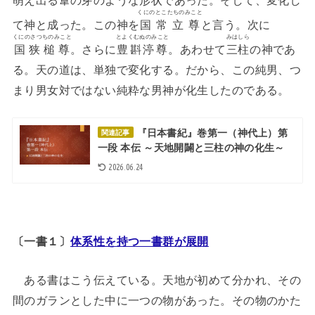
くにのとこたちのみこと
て神と成った。この神を
国常立尊
と言う。次に
くにのさつちのみこと
とよくむぬのみこと
みはしら
国狭槌尊
。さらに
豊斟渟尊
。あわせて
三柱
の神であ
る。天の道は、単独で変化する。だから、この純男、つ
まり男女対ではない純粋な男神が化生したのである。
『日本書紀』巻第一（神代上）第
関連記事
一段 本伝 ～天地開闢と三柱の神の化生～
2026.06.24
〔一書１〕
体系性を持つ一書群が展開
ある書はこう伝えている。天地が初めて分かれ、その
間のガランとした中に一つの物があった。その物のかた