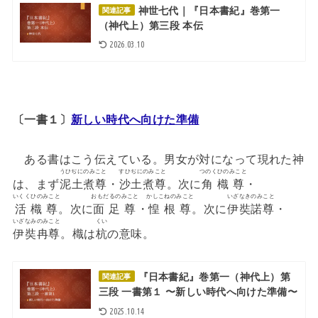
神世七代｜『日本書紀』巻第一
関連記事
（神代上）第三段 本伝
2026.03.10
〔一書１〕
新しい時代へ向けた準備
ある書はこう伝えている。男女が対になって現れた神
うひぢにのみこと
すひぢにのみこと
つのくひのみこと
は、まず
泥土煮尊
・
沙土煮尊
。次に
角樴尊
・
いくくひのみこと
おもだるのみこと
かしこねのみこと
いざなきのみこと
活樴尊
。次に
面足尊
・
惶根尊
。次に
伊奘諾尊
・
いざなみのみこと
くい
伊奘冉尊
。樴は
杭
の意味。
『日本書紀』巻第一（神代上）第
関連記事
三段 一書第１ 〜新しい時代へ向けた準備〜
2025.10.14