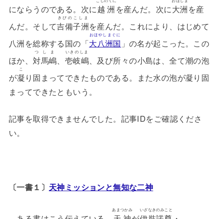
こしのくに
おほしま
にならうのである。次に
越洲
を産んだ。次に
大洲
を産
きびのこしま
んだ。そして
吉備子洲
を産んだ。これにより、はじめて
おほやしまぐに
八洲を総称する国の「
大八洲国
」の名が起こった。この
つしま
いきのしま
ほか、
対馬嶋
、
壱岐嶋
、及び所々の小島は、全て潮の泡
こ
が
凝
り固まってできたものである。また水の泡が凝り固
まってできたともいう。
記事を取得できませんでした。記事IDをご確認くださ
い。
〔一書１〕
天神ミッションと無知な二神
あまつかみ
いざなきのみこと
ある書はこう伝えている。
天神
が
伊奘諾尊
・