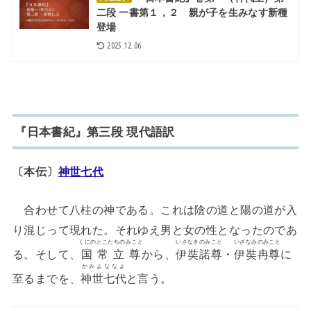
二段 一書第１，２ 親が子を生みなす新種
登場
2025.12.06
『日本書紀』第三段 現代語訳
〔本伝〕
神世七代
合わせて八柱の神である。これは陰の道と陽の道が入
り混じって現れた。それゆえ男と女の性となったのであ
くにのとこたちのみこと
いざなきのみこと
いざなみのみこと
る。そして、
国常立尊
から、
伊奘諾尊
・
伊奘冉尊
に
かみよななよ
至るまでを、
神世七代
と言う。