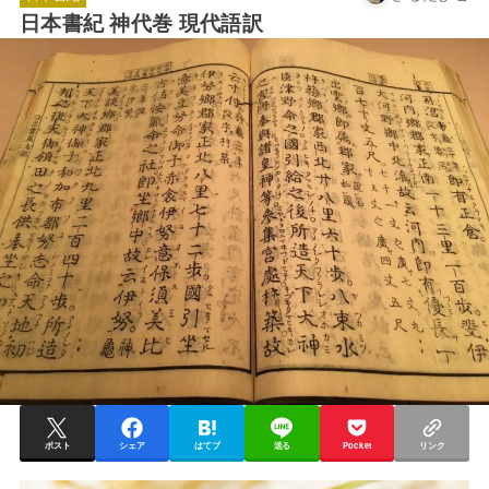
日本書紀 神代巻 現代語訳
ポスト
シェア
はてブ
送る
Pocket
リンク