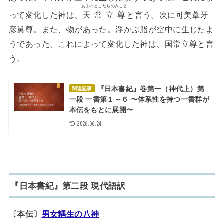
あまのとこたちのみこと
って変化した神は、
天常立尊
と言う。次に可美葦牙
彦舅尊。また、物があった。浮かぶ脂が空中に生じたよ
うであった。これによって変化した神は、国常立尊と言
う。
『日本書紀』巻第一（神代上）第
関連記事
一段 一書第１～６ 〜体系性を持つ一書群が
本伝をもとに展開〜
2026.06.24
『日本書紀』第二段 現代語訳
〔本伝〕
男女耦生の八神