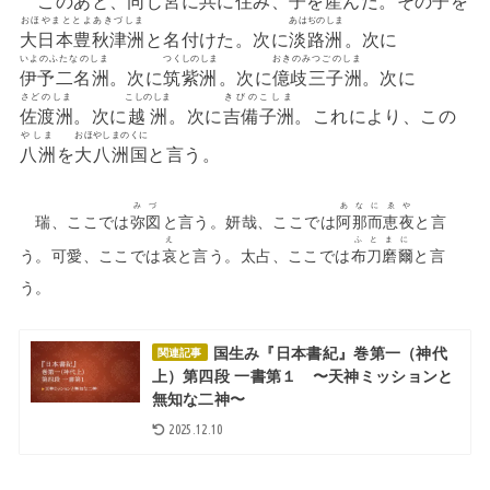
このあと、同じ宮に共に住み、子を産んだ。その子を
おほやまととよあきづしま
あはぢのしま
大日本豊秋津洲
と名付けた。次に
淡路洲
。次に
いよのふたなのしま
つくしのしま
おきのみつごのしま
伊予二名洲
。次に
筑紫洲
。次に
億歧三子洲
。次に
さどのしま
こしのしま
きびのこしま
佐渡洲
。次に
越洲
。次に
吉備子洲
。これにより、この
やしま
おほやしまのくに
八洲
を
大八洲国
と言う。
みづ
あなにゑや
瑞、ここでは
弥図
と言う。妍哉、ここでは
阿那而恵夜
と言
え
ふとまに
う。可愛、ここでは
哀
と言う。太占、ここでは
布刀磨爾
と言
う。
国生み『日本書紀』巻第一（神代
関連記事
上）第四段 一書第１ 〜天神ミッションと
無知な二神〜
2025.12.10