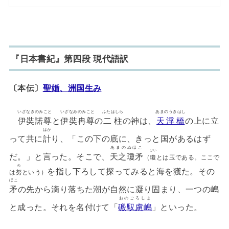
『日本書紀』第四段 現代語訳
〔本伝〕
聖婚、洲国生み
いざなきのみこと
いざなみのみこと
ふたはしら
あまのうきはし
伊奘諾尊
と
伊奘冉尊
の
二柱
の神は、
天浮橋
の上に立
はか
って共に
計
り、「この下の底に、きっと国があるはず
あまのぬほこ
けい
だ。」と言った。そこで、
天之瓊矛
（
瓊
とは玉である。ここで
ぬ
を指し下ろして探ってみると海を獲た。その
は
努
という）
ほこ
矛
の先から滴り落ちた潮が自然に凝り固まり、一つの嶋
おのごろしま
と成った。それを名付けて「
磤馭慮嶋
」といった。