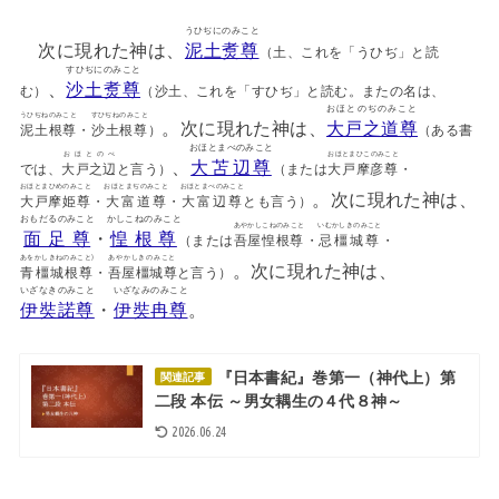
うひぢにのみこと
次に現れた神は、
泥土煑尊
（土、これを「うひぢ」と読
すひぢにのみこと
、
沙土煑尊
む）
（沙土、これを「すひぢ」と読む。またの名は、
おほとのぢのみこと
うひぢねのみこと
すひぢねのみこと
。次に現れた神は、
大戸之道尊
泥土根尊
・
沙土根尊
）
（ある書
おほとまべのみこと
おほとのべ
おほとまひこのみこと
、
大苫辺尊
では、
大戸之辺
と言う）
（または
大戸摩彦尊
・
おほとまひめのみこと
おほとまぢのみこと
おほとまべのみこと
。次に現れた神は、
大戸摩姫尊
・
大富道尊
・
大富辺尊
とも言う）
おもだるのみこと
かしこねのみこと
あやかしこねのみこと
いむかしきのみこと
面足尊
・
惶根尊
（または
吾屋惶根尊
・
忌橿城尊
・
あをかしきねのみこと)
あやかしきのみこと
。次に現れた神は、
青橿城根尊
・
吾屋橿城尊
と言う）
いざなきのみこと
いざなみのみこと
伊奘諾尊
・
伊奘冉尊
。
『日本書紀』巻第一（神代上）第
関連記事
二段 本伝 ～男女耦生の４代８神～
2026.06.24