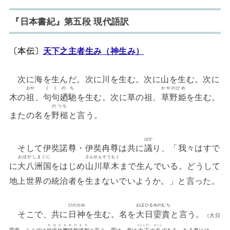
『日本書紀』第五段 現代語訳
〔本伝〕
天下之主者生み（神生み）
次に海を生んだ。次に川を生む。次に山を生む。次に
おや
くくのち
かやのひめ
木の
祖
、
句句廼馳
を生む。次に草の祖、
草野姫
を生む。
のつち
またの名を
野槌
と言う。
はか
そして伊奘諾尊・伊奘冉尊は共に
議
り、「我々はすで
おほやしまぐに
さんせんそうもく
に
大八洲国
をはじめ
山川草木
まで生んでいる。どうして
地上世界の統治者を生まないでいようか。」と言った。
ひのかみ
おほひるめのむち
そこで、共に
日神
を生む。名を
大日孁貴
と言う。
（大日
おほひるめのむち
りょくてい
かへし
孁貴、ここでは
於保比屢咩能武智
と言う。孁は、音は
力丁
の
反
である。ある書には、