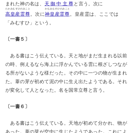
まれた神の名は、
天御中主尊
と言う。次に
たかみむすひのみこと
かむみむすひのみこと
高皇産霊尊
。次に
神皇産霊尊
。皇産霊は、ここでは
「みむすひ」という。
〔一書５〕
ある書はこう伝えている。天と地がまだ生まれる以前
の時、例えるなら海上に浮かんでいる雲に根ざしつなが
る所がないような様だった。その中に一つの物が生まれ
た。葦の芽が初めて泥の中に生え出たようである。それ
が変化して人となった。名を国常立尊と言う。
〔一書６〕
ある書はこう伝えている。天地が初めて分かれ、物が
あった。葦の芽が空中に生じたようであった。これによ