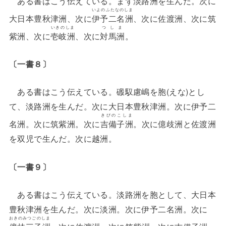
ある書はこう伝えている。まず淡路洲を生んだ。次に
いよのふたなのしま
大日本豊秋津洲、次に
伊予二名洲
、次に佐渡洲、次に筑
いきのしま
つしま
紫洲、次に
壱岐洲
、次に
対馬洲
。
〔一書８〕
ある書はこう伝えている。磤馭慮嶋を胞(えな)とし
て、淡路洲を生んだ。次に大日本豊秋津洲。次に伊予二
きびのこしま
名洲。次に筑紫洲。次に
吉備子洲
。次に億歧洲と佐渡洲
を双児で生んだ。次に越洲。
〔一書９〕
ある書はこう伝えている。淡路洲を胞として、大日本
豊秋津洲を生んだ。次に淡洲。次に伊予二名洲。次に
おきのみつごのしま