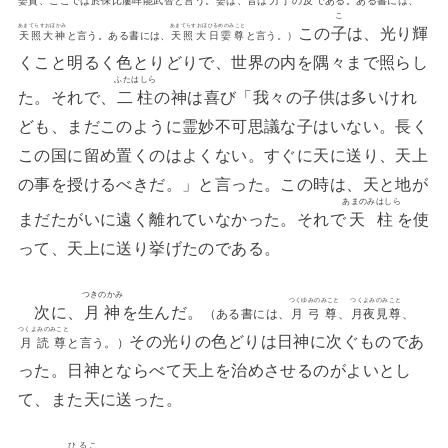
こ
この
子
は、光り輝
あまてらすおほかみ
あまてらすおほひるめのみこと
天照大神
と言う。ある書には、
天照大日孁尊
と言う。）
くこと明るく色とりどりで、世界の内を隅々まで照らし
ふたはしら
た。それで、
二柱
の神は喜び「我々の子供は多いけれ
ども、まだこのように霊妙不可思議な子はいない。長く
この国に留め置くのはよくない。すぐに天に送り、天上
の事を授けるべきだ。」と言った。この時は、天と地が
あまのみはしら
まだたがいに遠く離れていなかった。それで
天柱
を使
って、天上に送り挙げたのである。
つきのかみ
つくゆみのみこと
つくよみのみこと
次に、
月神
を生んだ。
（ある書には、
月弓尊
、
月夜見尊
、
つくよみのみこと
その光りの色どりは日神に次ぐものであ
月読尊
と言う。）
った。日神とならべて天上を治めさせるのがよいとし
て、また天に送った。
ひるこ