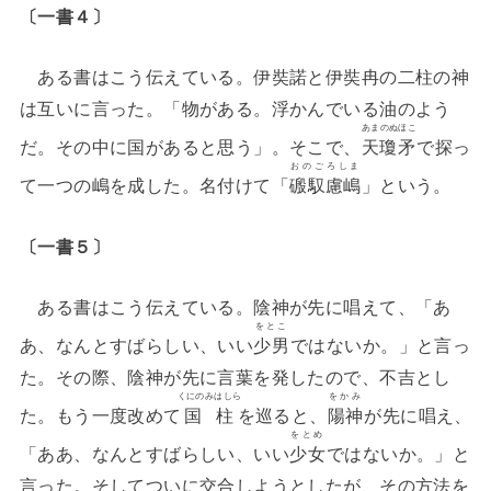
〔一書４〕
ある書はこう伝えている。伊奘諾と伊奘冉の二柱の神
は互いに言った。「物がある。浮かんでいる油のよう
あまのぬほこ
だ。その中に国があると思う」。そこで、
天瓊矛
で探っ
おのごろしま
て一つの嶋を成した。名付けて「
磤馭慮嶋
」という。
〔一書５〕
ある書はこう伝えている。陰神が先に唱えて、「あ
をとこ
あ、なんとすばらしい、いい
少男
ではないか。」と言っ
た。その際、陰神が先に言葉を発したので、不吉とし
くにのみはしら
をかみ
た。もう一度改めて
国柱
を巡ると、
陽神
が先に唱え、
をとめ
「ああ、なんとすばらしい、いい
少女
ではないか。」と
言った。そしてついに交合しようとしたが、その方法を