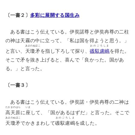
〔一書２〕
多彩に展開する国生み
ある書はこう伝えている。伊奘諾尊と伊奘冉尊の二柱
の神は天霧の中に立って、「私は国を得ようと思う。」
あまのぬほこ
おのごろしま
と言い、
天瓊矛
を指し下ろして探り、
磤馭慮嶋
を得た。
そこで矛を抜き上げると、喜んで「良かった。国があ
る。」と言った。
〔一書３〕
ある書はこう伝えている。伊奘諾・伊奘冉尊の二神は
たかまのはら
いま
高天原
に
座
して、「国があるはずだ」と言った。そこで
あまのぬほこ
おのごろしま
天瓊矛
でかきまわして
磤馭慮嶋
を成した。