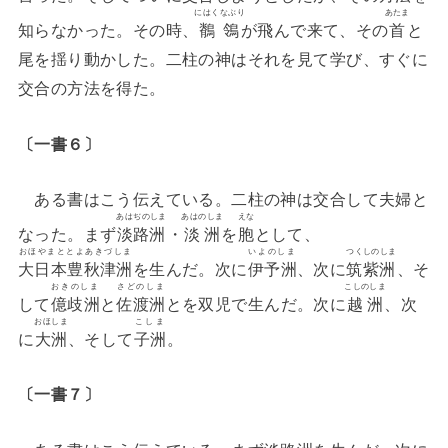
にはくなぶり
あたま
知らなかった。その時、
鶺鴒
が飛んで来て、その
首
と
尾を揺り動かした。二柱の神はそれを見て学び、すぐに
交合の方法を得た。
〔一書６〕
ある書はこう伝えている。二柱の神は交合して夫婦と
あはぢのしま
あはのしま
えな
なった。まず
淡路洲
・
淡洲
を
胞
として、
おほやまととよあきづしま
いよのしま
つくしのしま
大日本豊秋津洲
を生んだ。次に
伊予洲
、次に
筑紫洲
、そ
おきのしま
さどのしま
こしのしま
して
億歧洲
と
佐渡洲
とを双児で生んだ。次に
越洲
、次
おほしま
こしま
に
大洲
、そして
子洲
。
〔一書７〕