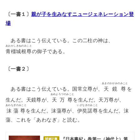
〔一書１〕
親が子を生みなすニュージェネレーション登
場
ある書はこう伝えている。この二柱の神は、
あおかしきねのみこと
青橿城根尊
の御子である。
〔一書２〕
あまのかがみのみこと
ある書はこう伝えている。国常立尊が、
天鏡尊
を
あめよろづのみこと
生んだ。天鏡尊が、
天万尊
を生んだ。天万尊が、
あわなぎのみこと
いざなきのみこと
沫蕩尊
を生んだ。沫蕩尊が、
伊奘諾尊
を生んだ。沫
蕩、これを「あわなぎ」と読む。
『日本書紀』巻第一（神代上）第
関連記事