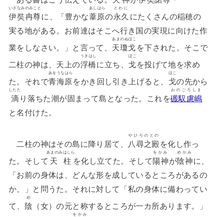
いざなみのみこと
あしはら
とわに
伊奘冉尊
に、「豊かな
葦原
の
永久
にたくさんの稲穂の
実る地がある。お前達はそこへ行き国の実現に向けた作
あまのぬほこ
業をしなさい。」と言って、
天瓊戈
を下された。そこで
うきはし
ほこ
二柱の神は、天上の
浮橋
に立ち、
戈
を投げて地を求め
あをうなはら
ほこ
た。それで
青海原
をかき回し引き上げると、
戈
の先から
したた
おのごろしま
滴
り落ちた潮が固まって島となった。これを
磤馭慮嶋
と名付けた。
やひろのとの
二柱の神はその島に降り居て、
八尋之殿
を化し作っ
あまのみはしら
をかみ
めかみ
た。そして
天柱
を化し立てた。そして
陽神
が
陰神
に、
「お前の身体は、どんな形を成しているところがあるの
か。」と問うた。それに対して「私の身体に備わってい
め
て、
陰
（女）の元と称するところが一カ所あります。」
をかみ