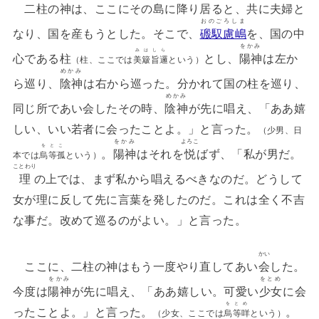
二柱の神は、ここにその島に降り居ると、共に夫婦と
おのごろしま
なり、国を産もうとした。そこで、
磤馭慮嶋
を、国の中
をかみ
みはしら
心である柱
とし、
陽神
は左か
（柱、ここでは
美簸旨邏
という）
めかみ
ら巡り、
陰神
は右から巡った。分かれて国の柱を巡り、
めかみ
同じ所であい会したその時、
陰神
が先に唱え、「ああ嬉
しい、いい若者に会ったことよ。」と言った。
（少男、日
をかみ
よろこ
をとこ
。
陽神
はそれを
悦
ばず、「私が男だ。
本では
烏等孤
という）
ことわり
理
の上では、まず私から唱えるべきなのだ。どうして
女が理に反して先に言葉を発したのだ。これは全く不吉
な事だ。改めて巡るのがよい。」と言った。
かい
ここに、二柱の神はもう一度やり直してあい
会
した。
をかみ
をとめ
今度は
陽神
が先に唱え、「ああ嬉しい。可愛い
少女
に会
をとめ
ったことよ。」と言った。
。
（少女、ここでは
烏等咩
という）